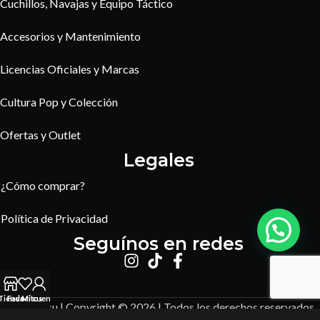
Cuchillos, Navajas y Equipo Táctico
Accesorios y Mantenimiento
Licencias Oficiales y Marcas
Cultura Pop y Colección
Ofertas y Outlet
Legales
¿Cómo comprar?
Política de Privacidad
Seguínos en redes
Tienda
Favoritos
Mi cuenta
Amaterasu | Copyright © 2026 | Todos los derechos reservados.