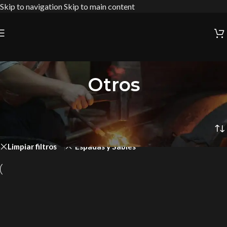
Skip to navigation
Skip to main content
Otros
Inicio
/
Cultura Pop y Colección
/
Otros
/
Página 2
Limpiar filtros
Espadas y Sables