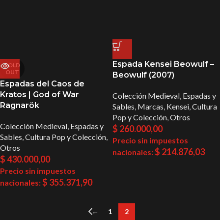
Espada Kensei Beowulf –
SOLD
OUT
Beowulf (2007)
Espadas del Caos de
Kratos | God of War
Colección Medieval
,
Espadas y
Ragnarök
Sables
,
Marcas
,
Kensei
,
Cultura
Pop y Colección
,
Otros
Colección Medieval
,
Espadas y
$
260.000,00
Sables
,
Cultura Pop y Colección
,
Precio sin impuestos
Otros
$
214.876,03
nacionales:
$
430.000,00
Precio sin impuestos
$
355.371,90
nacionales:
←
1
2