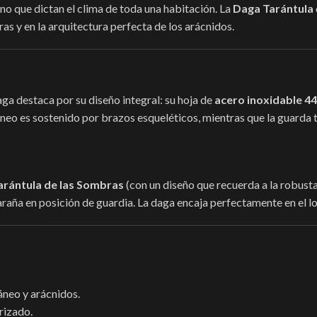
ino que dictan el clima de toda una habitación. La
Daga Tarántula
as y en la arquitectura perfecta de los arácnidos.
daga destaca por su diseño integral: su hoja de
acero inoxidable 4
 es sostenido por brazos esqueléticos, mientras que la guarda ti
arántula de las Sombras
(con un diseño que recuerda a la robust
 araña en posición de guardia. La daga encaja perfectamente en el l
áneo y arácnidos.
rizado.