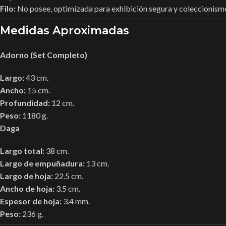
Filo:
No posee, optimizada para exhibición segura y coleccionism
Medidas Aproximadas
Adorno (Set Completo)
Largo:
43 cm.
Ancho:
15 cm.
Profundidad:
12 cm.
Peso:
1180 g.
Daga
Largo total:
38 cm.
Largo de empuñadura:
13 cm.
Largo de hoja:
22.5 cm.
Ancho de hoja:
3.5 cm.
Espesor de hoja:
3.4 mm.
Peso:
236 g.