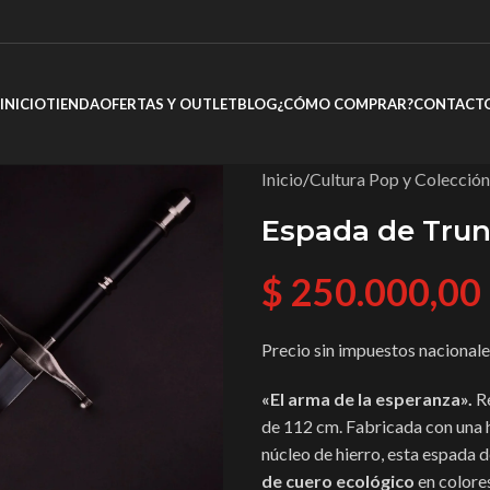
INICIO
TIENDA
OFERTAS Y OUTLET
BLOG
¿CÓMO COMPRAR?
CONTACT
Inicio
/
Cultura Pop y Colección
Espada de Trunk
$
250.000,00
Precio sin impuestos nacional
«El arma de la esperanza».
Re
de 112 cm. Fabricada con una 
núcleo de hierro, esta espada d
de cuero ecológico
en colores