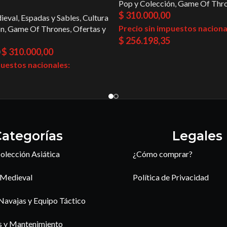
Pop y Colección
,
Game Of Thr
$
310.000,00
ieval
,
Espadas y Sables
,
Cultura
Precio sin impuestos naciona
ón
,
Game Of Thrones
,
Ofertas y
$
256.198,35
$
310.000,00
puestos nacionales:
ategorías
Legales
olección Asiática
¿Cómo comprar?
 Medieval
Política de Privacidad
 Navajas y Equipo Táctico
s y Mantenimiento