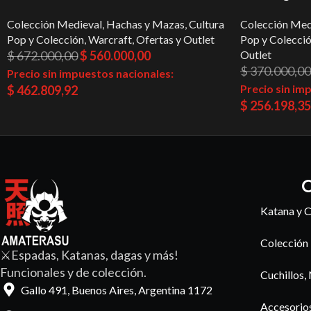
Colección Medieval
,
Hachas y Mazas
,
Cultura
Colección Med
Pop y Colección
,
Warcraft
,
Ofertas y Outlet
Pop y Colecci
$
672.000,00
$
560.000,00
Outlet
$
370.000,00
Precio sin impuestos nacionales:
Precio sin im
$
462.809,92
$
256.198,35
C
Katana y C
Colección
⚔️Espadas, Katanas, dagas y más!
Funcionales y de colección.
Cuchillos,
Gallo 491, Buenos Aires, Argentina 1172
Accesorio