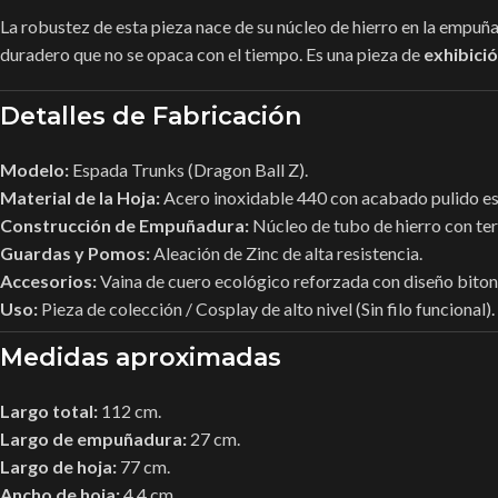
La robustez de esta pieza nace de su núcleo de hierro en la empuñad
duradero que no se opaca con el tiempo. Es una pieza de
exhibici
Detalles de Fabricación
Modelo:
Espada Trunks (Dragon Ball Z).
Material de la Hoja:
Acero inoxidable 440 con acabado pulido es
Construcción de Empuñadura:
Núcleo de tubo de hierro con ter
Guardas y Pomos:
Aleación de Zinc de alta resistencia.
Accesorios:
Vaina de cuero ecológico reforzada con diseño biton
Uso:
Pieza de colección / Cosplay de alto nivel (Sin filo funcional).
Medidas aproximadas
Largo total:
112 cm.
Largo de empuñadura:
27 cm.
Largo de hoja:
77 cm.
Ancho de hoja:
4.4 cm.