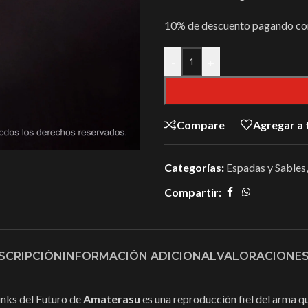
10% de descuento pagando con
-
+
Compare
Agregar a 
Categorías:
Espadas y Sables
,
Compartir:
SCRIPCIÓN
INFORMACIÓN ADICIONAL
VALORACIONES 
unks del Futuro de
Amaterasu
es una reproducción fiel del arma qu