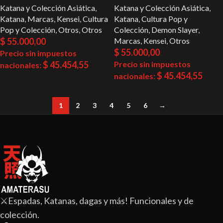
Katana y Colección Asiática
,
Katana y Colección Asiática
,
Katana
,
Marcas
,
Kensei
,
Cultura
Katana
,
Cultura Pop y
Pop y Colección
,
Otros
,
Otros
Colección
,
Demon Slayer
,
$
55.000,00
Marcas
,
Kensei
,
Otros
$
55.000,00
Precio sin impuestos
$
45.454,55
Precio sin impuestos
nacionales:
$
45.454,55
nacionales:
1
2
3
4
5
6
→
⚔️Espadas, Katanas, dagas y más! Funcionales y de
colección.