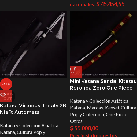
$
45.454,55
nacionales:
Mini Katana Sandai Kitetsu
-13%
Roronoa Zoro One Piece
SOLD
OUT
Katana y Colección Asiática
,
Katana Virtuous Treaty 2B
Katana
,
Marcas
,
Kensei
,
Cultura
NieR: Automata
Pop y Colección
,
One Piece
,
Otros
Katana y Colección Asiática
,
$
55.000,00
Katana
,
Cultura Pop y
Precio sin impuestos