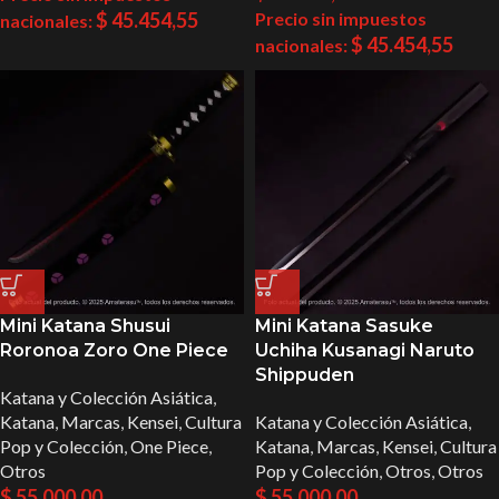
$
45.454,55
Precio sin impuestos
nacionales:
$
45.454,55
nacionales:
Mini Katana Shusui
Mini Katana Sasuke
Roronoa Zoro One Piece
Uchiha Kusanagi Naruto
Shippuden
Katana y Colección Asiática
,
Katana
,
Marcas
,
Kensei
,
Cultura
Katana y Colección Asiática
,
Pop y Colección
,
One Piece
,
Katana
,
Marcas
,
Kensei
,
Cultura
Otros
Pop y Colección
,
Otros
,
Otros
$
55.000,00
$
55.000,00