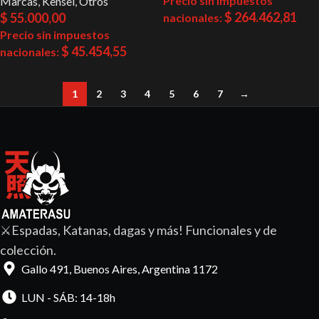
Precio sin impuestos
Marcas
,
Kensei
,
Otros
$
264.462,81
$
55.000,00
nacionales:
Precio sin impuestos
$
45.454,55
nacionales:
1
2
3
4
5
6
7
→
⚔️Espadas, Katanas, dagas y más! Funcionales y de
colección.
Gallo 491, Buenos Aires, Argentina 1172
LUN - SÁB: 14-18h