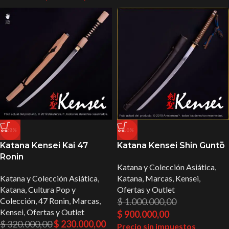
-28%
-10%
Katana Kensei Kai 47
Katana Kensei Shin Guntō
Ronin
Katana y Colección Asiática
,
Katana y Colección Asiática
,
Katana
,
Marcas
,
Kensei
,
Katana
,
Cultura Pop y
Ofertas y Outlet
Colección
,
47 Ronin
,
Marcas
,
$
1.000.000,00
Kensei
,
Ofertas y Outlet
$
900.000,00
$
320.000,00
$
230.000,00
Precio sin impuestos