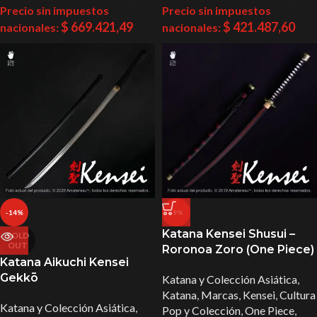
Precio sin impuestos
Precio sin impuestos
$
669.421,49
$
421.487,60
nacionales:
nacionales:
-14%
-9%
Katana Kensei Shusui –
SOLD
OUT
Roronoa Zoro (One Piece)
Katana Aikuchi Kensei
Gekkō
Katana y Colección Asiática
,
Katana
,
Marcas
,
Kensei
,
Cultura
Katana y Colección Asiática
,
Pop y Colección
,
One Piece
,