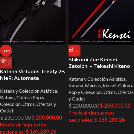
-13%
-13%
Shikomi Zue Kensei
SOLD
OUT
Zatoichi – Takeshi Kitano
Katana Virtuous Treaty 2B
NieR: Automata
Katana y Colección Asiática
,
Katana
,
Marcas
,
Kensei
,
Cultura
Katana y Colección Asiática
,
Pop y Colección
,
Otros
,
Ofertas
Katana
,
Cultura Pop y
y Outlet
Colección
,
Otros
,
Ofertas y
$
230.000,00
$
200.000,00
Outlet
Precio sin impuestos
$
230.000,00
$
200.000,00
$
165.289,26
nacionales:
Precio sin impuestos
$
165.289,26
nacionales: