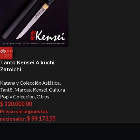
SOLD
OUT
Tanto Kensei Aikuchi
Zatoichi
Katana y Colección Asiática
,
Tantö
,
Marcas
,
Kensei
,
Cultura
Pop y Colección
,
Otros
$
120.000,00
Precio sin impuestos
$
99.173,55
nacionales: