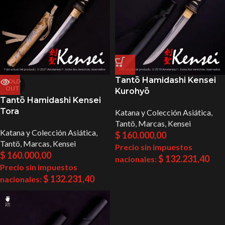
Tantō Hamidashi Kensei
SOLD
OUT
Kurohyō
Tantō Hamidashi Kensei
Tora
Katana y Colección Asiática
,
Tantö
,
Marcas
,
Kensei
Katana y Colección Asiática
,
$
160.000,00
Tantö
,
Marcas
,
Kensei
Precio sin impuestos
$
160.000,00
$
132.231,40
nacionales:
Precio sin impuestos
$
132.231,40
nacionales: