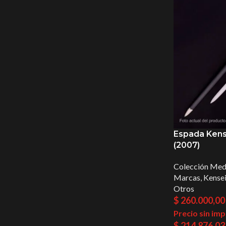
Espada Kens
(2007)
Colección Med
Marcas
,
Kense
Otros
$
260.000,00
Precio sin im
$
214.876,03