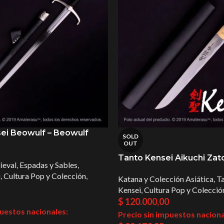
ei Beowulf – Beowulf
SOLD
OUT
Tanto Kensei Aikuchi Zato
ieval
,
Espadas y Sables
,
i
,
Cultura Pop y Colección
,
Katana y Colección Asiática
,
T
Kensei
,
Cultura Pop y Colecció
$
120.000,00
puestos nacionales:
Precio sin impuestos naciona