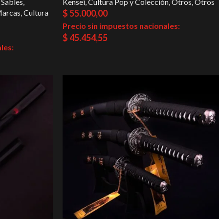
 Sables
,
Kensei
,
Cultura Pop y Colección
,
Otros
,
Otros
arcas
,
Cultura
$
55.000,00
Precio sin impuestos nacionales:
$
45.454,55
les: