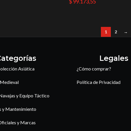
$
99.173,55
1
2
→
ategorías
Legales
olección Asiática
¿Cómo comprar?
 Medieval
Política de Privacidad
 Navajas y Equipo Táctico
s y Mantenimiento
Oficiales y Marcas