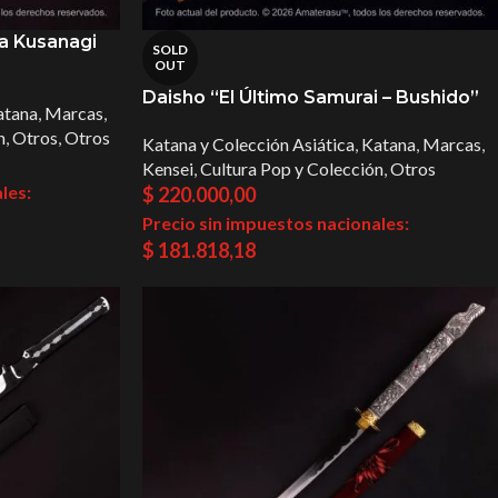
a Kusanagi
SOLD
OUT
Daisho “El Último Samurai – Bushido”
atana
,
Marcas
,
n
,
Otros
,
Otros
Katana y Colección Asiática
,
Katana
,
Marcas
,
Kensei
,
Cultura Pop y Colección
,
Otros
les:
$
220.000,00
Precio sin impuestos nacionales:
$
181.818,18