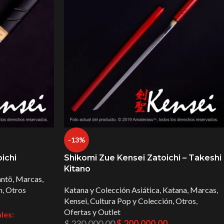
-13%
ichi
Shikomi Zue Kensei Zatoichi – Takeshi
Kitano
antö
,
Marcas
,
n
,
Otros
Katana y Colección Asiática
,
Katana
,
Marcas
,
Kensei
,
Cultura Pop y Colección
,
Otros
,
Ofertas y Outlet
les:
$
230.000,00
$
200.000,00