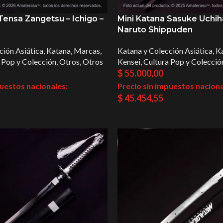
Tensa Zangetsu – Ichigo –
Mini Katana Sasuke Uchih
Naruto Shippuden
ción Asiática
,
Katana
,
Marcas
,
Katana y Colección Asiática
,
K
 Pop y Colección
,
Otros
,
Otros
Kensei
,
Cultura Pop y Colecció
$
55.000,00
puestos nacionales:
Precio sin impuestos naciona
$
45.454,55