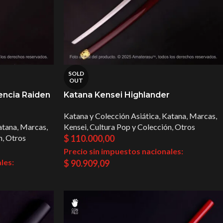
SOLD
OUT
encia Raiden
Katana Kensei Highlander
Katana y Colección Asiática
,
Katana
,
Marcas
,
atana
,
Marcas
,
Kensei
,
Cultura Pop y Colección
,
Otros
n
,
Otros
$
110.000,00
Precio sin impuestos nacionales:
les:
$
90.909,09