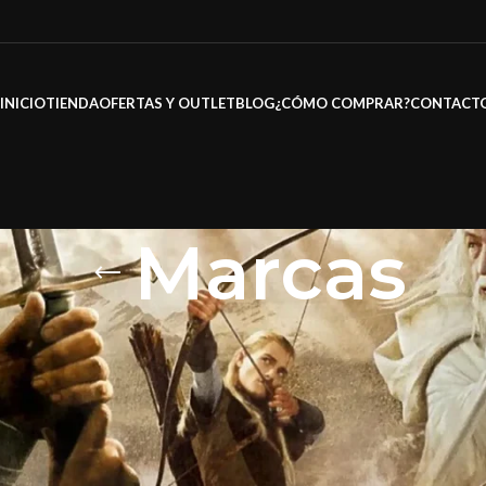
INICIO
TIENDA
OFERTAS Y OUTLET
BLOG
¿CÓMO COMPRAR?
CONTACT
Marcas
s Oficiales y Marcas
/
Marcas
Mo