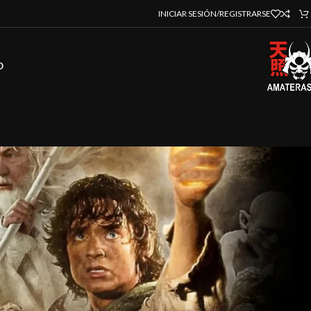
INICIAR SESIÓN/REGISTRARSE
O
strar
9
12
18
24