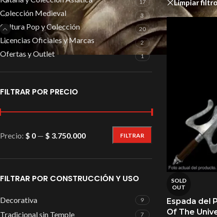
Limpiar filtr
17
Colección Medieval
3
Cultura Pop y Colección
20
Licencias Oficiales y Marcas
2
Ofertas y Outlet
1
FILTRAR POR PRECIO
Precio:
$ 0
—
$ 3.750.000
FILTRAR
FILTRAR POR CONSTRUCCIÓN Y USO
SOLD
OUT
Decorativa
9
Espada del 
Of The Unive
Tradicional sin Temple
7