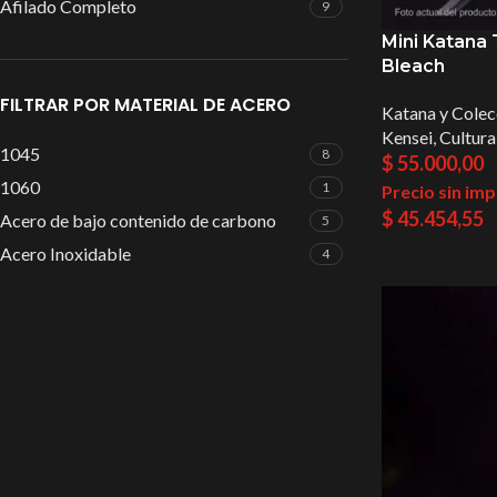
Afilado Completo
9
Mini Katana 
Bleach
FILTRAR POR MATERIAL DE ACERO
Katana y Colec
Kensei
,
Cultura
1045
8
$
55.000,00
1060
1
Precio sin im
$
45.454,55
Acero de bajo contenido de carbono
5
Acero Inoxidable
4