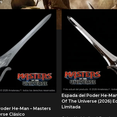
os
Otros
Espada del Poder He-Man
Of The Universe (2026) E
Limitada
Poder He-Man – Masters
rse Clásico