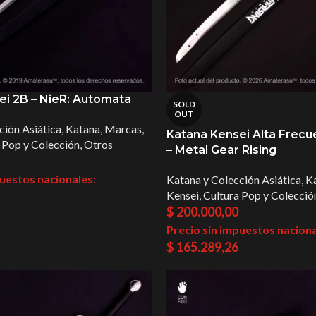
ei 2B – NieR: Automata
SOLD
OUT
ción Asiática
,
Katana
,
Marcas
,
Katana Kensei Alta Frecu
 Pop y Colección
,
Otros
– Metal Gear Rising
puestos nacionales:
Katana y Colección Asiática
,
K
Kensei
,
Cultura Pop y Colecció
$
200.000,00
Precio sin impuestos naciona
$
165.289,26