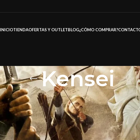
INICIO
TIENDA
OFERTAS Y OUTLET
BLOG
¿CÓMO COMPRAR?
CONTACT
Kensei
s Oficiales y Marcas
/
Marcas
/
Kensei
Mo