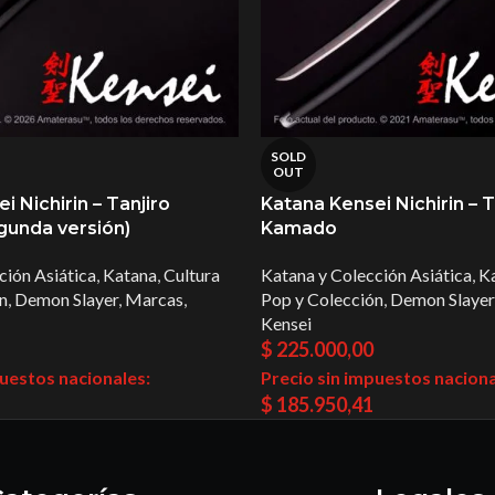
SOLD
OUT
i Nichirin – Tanjiro
Katana Kensei Nichirin – T
unda versión)
Kamado
ción Asiática
,
Katana
,
Cultura
Katana y Colección Asiática
,
K
n
,
Demon Slayer
,
Marcas
,
Pop y Colección
,
Demon Slayer
Kensei
$
225.000,00
puestos nacionales:
Precio sin impuestos naciona
$
185.950,41