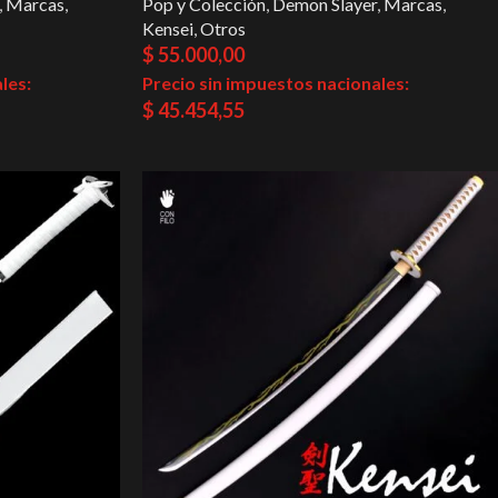
,
Marcas
,
Pop y Colección
,
Demon Slayer
,
Marcas
,
Kensei
,
Otros
$
55.000,00
les:
Precio sin impuestos nacionales:
$
45.454,55