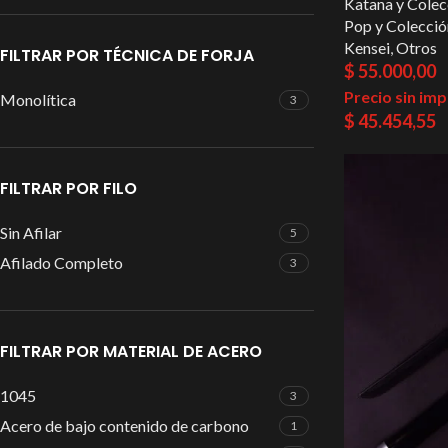
Katana y Colec
Pop y Colecció
Kensei
,
Otros
FILTRAR POR TÉCNICA DE FORJA
$
55.000,00
Precio sin im
Monolítica
3
$
45.454,55
FILTRAR POR FILO
Sin Afilar
5
Afilado Completo
3
FILTRAR POR MATERIAL DE ACERO
1045
3
Acero de bajo contenido de carbono
1