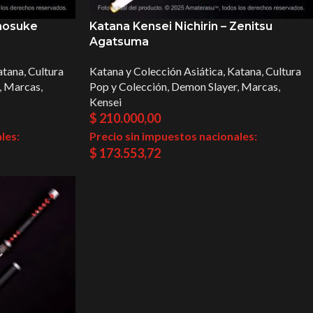
Inosuke
Katana Kensei Nichirin – Zenitsu
Agatsuma
atana
,
Cultura
Katana y Colección Asiática
,
Katana
,
Cultura
,
Marcas
,
Pop y Colección
,
Demon Slayer
,
Marcas
,
Kensei
$
210.000,00
les:
Precio sin impuestos nacionales:
$
173.553,72