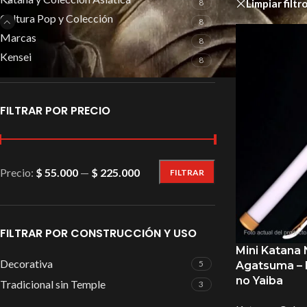
Limpiar filtr
8
Cultura Pop y Colección
8
Marcas
8
Kensei
8
FILTRAR POR PRECIO
Precio:
$ 55.000
—
$ 225.000
FILTRAR
FILTRAR POR CONSTRUCCIÓN Y USO
Mini Katana 
Decorativa
5
Agatsuma – 
no Yaiba
Tradicional sin Temple
3