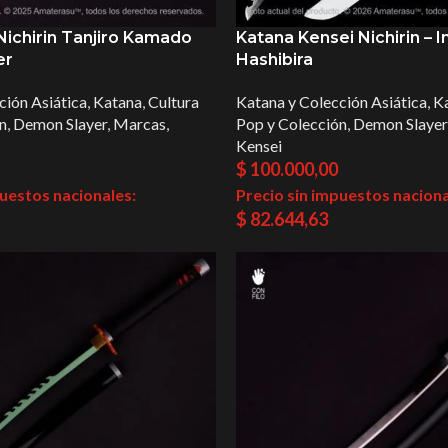
Nichirin Tanjiro Kamado
Katana Kensei Nichirin – 
er
Hashibira
ción Asiática
,
Katana
,
Cultura
Katana y Colección Asiática
,
K
n
,
Demon Slayer
,
Marcas
,
Pop y Colección
,
Demon Slayer
Kensei
$
100.000,00
puestos nacionales:
Precio sin impuestos naciona
$
82.644,63