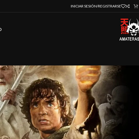
INICIAR SESIÓN/REGISTRARSE
O
strar
9
12
18
24