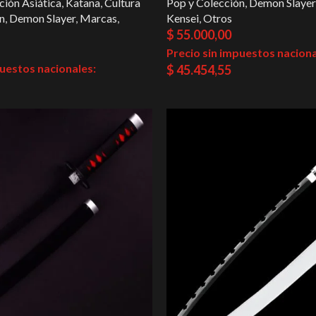
ción Asiática
,
Katana
,
Cultura
Pop y Colección
,
Demon Slayer
n
,
Demon Slayer
,
Marcas
,
Kensei
,
Otros
$
55.000,00
Precio sin impuestos naciona
puestos nacionales:
$
45.454,55