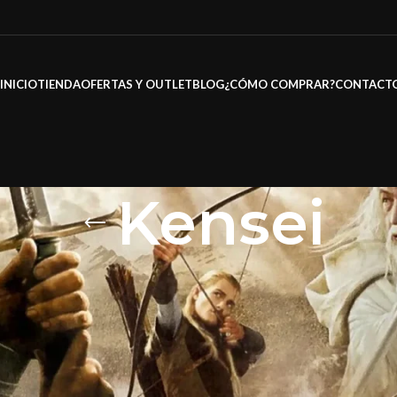
INICIO
TIENDA
OFERTAS Y OUTLET
BLOG
¿CÓMO COMPRAR?
CONTACT
Kensei
s Oficiales y Marcas
/
Marcas
/
Kensei
Mo