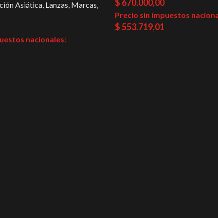
$
670.000,00
ción Asiática
,
Lanzas
,
Marcas
,
Precio sin impuestos naciona
$
553.719,01
puestos nacionales: