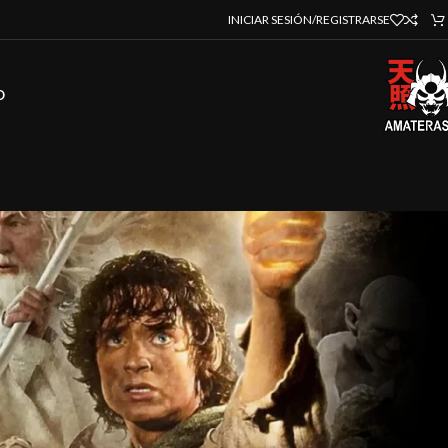
INICIAR SESIÓN/REGISTRARSE
O
strar
9
12
18
24