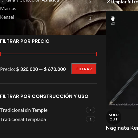
Limpiar filtr
2
Marcas
2
Kensei
2
FILTRAR POR PRECIO
Precio:
$ 320.000
—
$ 670.000
FILTRAR
FILTRAR POR CONSTRUCCIÓN Y USO
Tradicional sin Temple
1
SOLD
Tradicional Templada
1
OUT
Naginata Ke