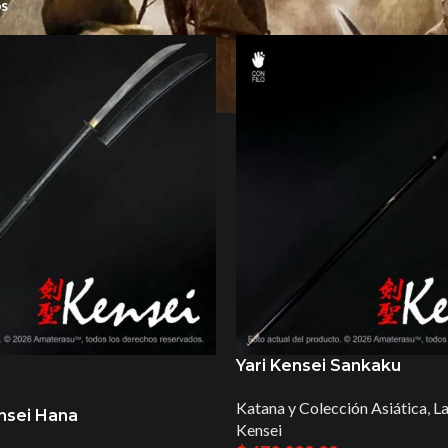
os
Lanzas
Yari Kensei Sankaku
Katana y Colección Asiática
,
L
nsei Hana
Kensei