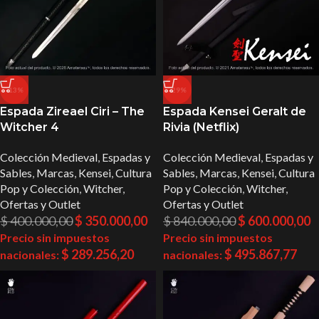
-13%
-29%
Espada Zireael Ciri – The
Espada Kensei Geralt de
Witcher 4
Rivia (Netflix)
Colección Medieval
,
Espadas y
Colección Medieval
,
Espadas y
Sables
,
Marcas
,
Kensei
,
Cultura
Sables
,
Marcas
,
Kensei
,
Cultura
Pop y Colección
,
Witcher
,
Pop y Colección
,
Witcher
,
Ofertas y Outlet
Ofertas y Outlet
$
400.000,00
$
350.000,00
$
840.000,00
$
600.000,00
Precio sin impuestos
Precio sin impuestos
$
289.256,20
$
495.867,77
nacionales:
nacionales: