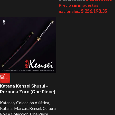
Precio sin impuestos
$
256.198,35
nacionales:
-9%
Katana Kensei Shusui –
Roronoa Zoro (One Piece)
Katana y Colección Asiática
,
Katana
,
Marcas
,
Kensei
,
Cultura
Pop y Colección
,
One Piece
,