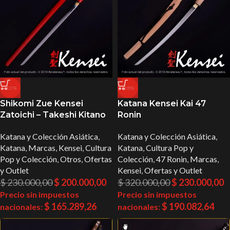
-13%
-28%
Shikomi Zue Kensei
Katana Kensei Kai 47
Zatoichi – Takeshi Kitano
Ronin
Katana y Colección Asiática
,
Katana y Colección Asiática
,
Katana
,
Marcas
,
Kensei
,
Cultura
Katana
,
Cultura Pop y
Pop y Colección
,
Otros
,
Ofertas
Colección
,
47 Ronin
,
Marcas
,
y Outlet
Kensei
,
Ofertas y Outlet
$
230.000,00
$
200.000,00
$
320.000,00
$
230.000,00
Precio sin impuestos
Precio sin impuestos
$
165.289,26
$
190.082,64
nacionales:
nacionales: