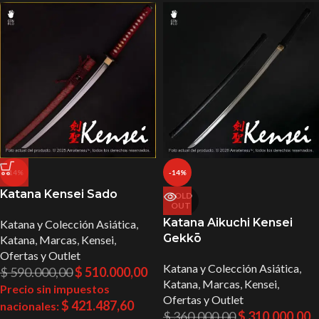
-14%
-14%
Katana Kensei Sado
SOLD
OUT
Katana Aikuchi Kensei
Katana y Colección Asiática
,
Gekkō
Katana
,
Marcas
,
Kensei
,
Ofertas y Outlet
Katana y Colección Asiática
,
$
590.000,00
$
510.000,00
Katana
,
Marcas
,
Kensei
,
Precio sin impuestos
Ofertas y Outlet
$
421.487,60
nacionales:
$
360.000,00
$
310.000,00