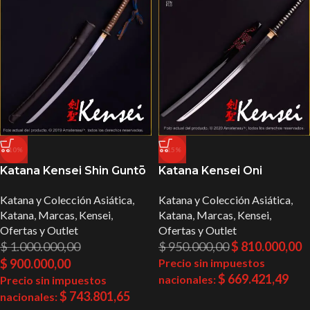
-10%
-15%
Katana Kensei Shin Guntō
Katana Kensei Oni
Katana y Colección Asiática
,
Katana y Colección Asiática
,
Katana
,
Marcas
,
Kensei
,
Katana
,
Marcas
,
Kensei
,
Ofertas y Outlet
Ofertas y Outlet
$
1.000.000,00
$
950.000,00
$
810.000,00
$
900.000,00
Precio sin impuestos
$
669.421,49
nacionales:
Precio sin impuestos
$
743.801,65
nacionales: