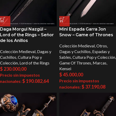
Daga Morgul Nazgûl –
Mini Espada Garra Jon
Lord of the Rings – Señor
Snow – Game of Thrones
de los Anillos
Colección Medieval
,
Otros
,
Colección Medieval
,
Dagas y
Dagas y Cuchillos
,
Espadas y
Cuchillos
,
Cultura Pop y
Sables
,
Cultura Pop y Colección
,
Colección
,
Lord of the Rings
Game Of Thrones
,
Marcas
,
$
230.000,00
Kensei
$
45.000,00
Precio sin impuestos
$
190.082,64
Precio sin impuestos
nacionales:
$
37.190,08
nacionales: