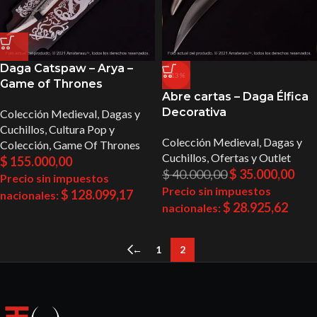
Daga Catspaw – Arya –
-13%
Game of Thrones
Abre cartas – Daga Élfica
Decorativa
Colección Medieval
,
Dagas y
Cuchillos
,
Cultura Pop y
Colección Medieval
,
Dagas y
Colección
,
Game Of Thrones
Cuchillos
,
Ofertas y Outlet
$
155.000,00
$
40.000,00
$
35.000,00
Precio sin impuestos
Precio sin impuestos
$
128.099,17
nacionales:
$
28.925,62
nacionales:
←
1
2