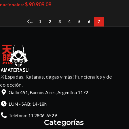
$
90.909,09
nacionales:
←
1
2
3
4
5
6
7
⚔️Espadas, Katanas, dagas y más! Funcionales y de
colección.
Gallo 491, Buenos Aires, Argentina 1172
LUN - SÁB: 14-18h
Teléfono: 11 2806-6529
Categorías