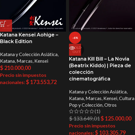
Katana Kensei Aohige –
-6%
Black Edition
SOLD
OUT
Katana y Colección Asiática
,
Katana Kill Bill – La Novia
Katana
,
Marcas
,
Kensei
(Beatrix Kiddo) | Pieza de
$
210.000,00
colección
Precio sin impuestos
cinematográfica
$
173.553,72
nacionales:
Katana y Colección Asiática
,
Katana
,
Marcas
,
Kensei
,
Cultura
Pop y Colección
,
Otros
(1)
$
133.649,01
$
125.000,00
Precio sin impuestos
$
103.305,79
nacionales: