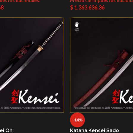
puestos nacionales:
Precio sin impuestos naciona
68
$
1.363.636,36
-14%
ei Oni
Katana Kensei Sado