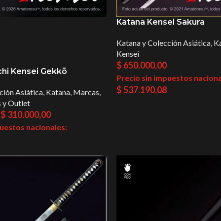
Katana Kensei Sakura
Katana y Colección Asiática
,
K
Kensei
$
650.000,00
chi Kensei Gekkō
Precio sin impuestos naciona
$
537.190,08
ción Asiática
,
Katana
,
Marcas
,
 y Outlet
$
310.000,00
puestos nacionales: