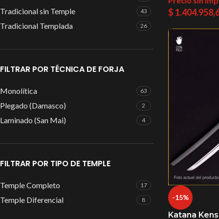
Precio sin im
Tradicional sin Temple
$
1.404.958,
43
Tradicional Templada
26
FILTRAR POR TÉCNICA DE FORJA
Monolítica
63
Plegado (Damasco)
2
Laminado (San Mai)
4
FILTRAR POR TIPO DE TEMPLE
Temple Completo
17
-15%
Temple Diferencial
8
Katana Kens