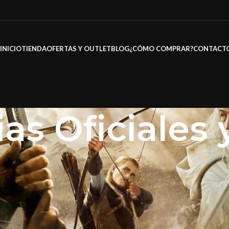
INICIO
TIENDA
OFERTAS Y OUTLET
BLOG
¿CÓMO COMPRAR?
CONTACT
ias Oficiales
s Oficiales y Marcas
/
Página 6
Mo