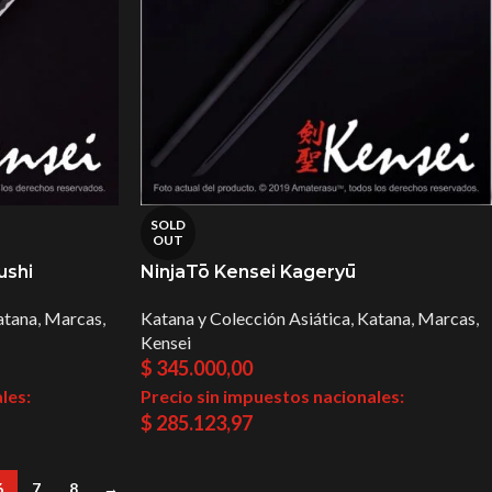
SOLD
OUT
ushi
NinjaTō Kensei Kageryū
atana
,
Marcas
,
Katana y Colección Asiática
,
Katana
,
Marcas
,
Kensei
$
345.000,00
les:
Precio sin impuestos nacionales:
$
285.123,97
6
7
8
→