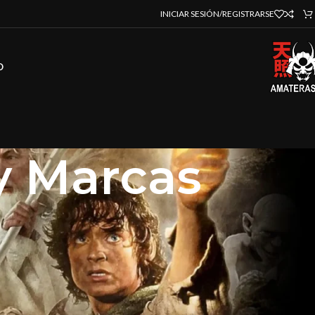
INICIAR SESIÓN/REGISTRARSE
O
 y Marcas
strar
9
12
18
24