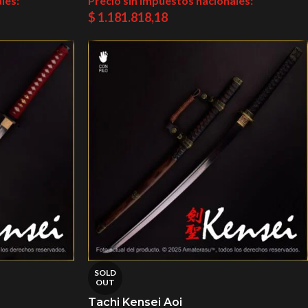
les:
Precio sin impuestos nacionales:
$
1.181.818,18
SOLD
OUT
Tachi Kensei Aoi