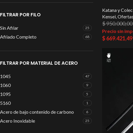
Katana y Colec
FILTRAR POR FILO
Kensei
,
Ofertas
$
950.000,00
Sin Afilar
25
Precio sin im
Afilado Completo
68
$
669.421,49
FILTRAR POR MATERIAL DE ACERO
1045
47
1060
9
1095
5
5160
1
Acero de bajo contenido de carbono
6
Acero Inoxidable
25