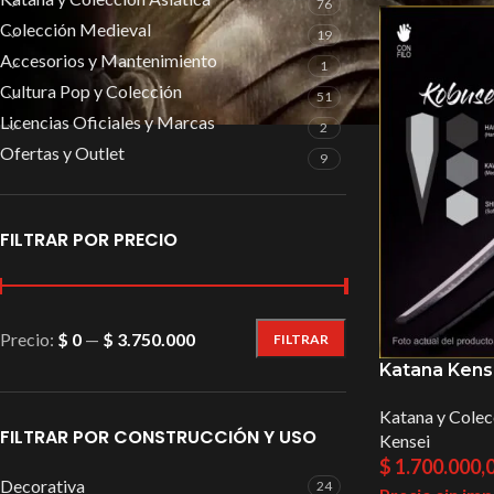
76
Colección Medieval
19
Accesorios y Mantenimiento
1
Cultura Pop y Colección
51
Licencias Oficiales y Marcas
2
Ofertas y Outlet
9
FILTRAR POR PRECIO
Precio:
$ 0
—
$ 3.750.000
FILTRAR
Katana Kens
Katana y Colec
FILTRAR POR CONSTRUCCIÓN Y USO
Kensei
$
1.700.000,
Decorativa
24