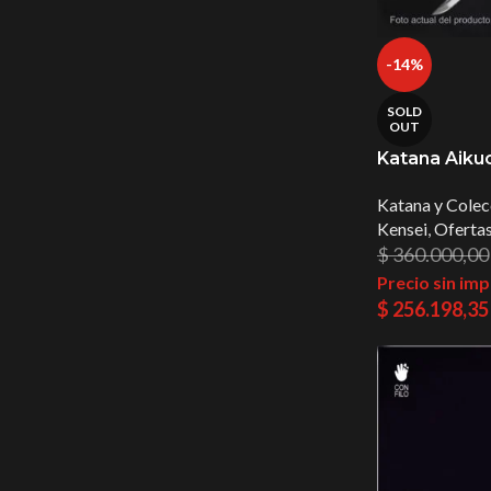
-14%
SOLD
OUT
Katana Aiku
Katana y Colec
Kensei
,
Ofertas
$
360.000,00
Precio sin im
$
256.198,35