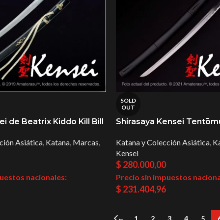
SOLD
OUT
 de Beatrix Kiddo Kill Bill
Shirasaya Kensei Tentōm
ción Asiática
,
Katana
,
Marcas
,
Katana y Colección Asiática
,
K
Kensei
$
280.000,00
puestos nacionales:
Precio sin impuestos naciona
$
231.404,96
←
1
2
3
4
5