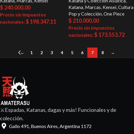
Katana
,
Marcas
,
Kensei
Katana y Colección Asiática
,
$
240.000,00
Katana
,
Marcas
,
Kensei
,
Cultura
Pop y Colección
,
One Piece
Precio sin impuestos
$
210.000,00
$
198.347,11
nacionales:
Precio sin impuestos
$
173.553,72
nacionales:
←
1
2
3
4
5
6
7
8
→
⚔️Espadas, Katanas, dagas y más! Funcionales y de
colección.
Gallo 491, Buenos Aires, Argentina 1172